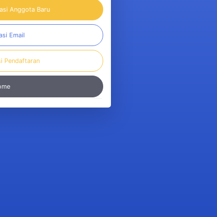
rasi Anggota Baru
asi Email
si Pendaftaran
Home