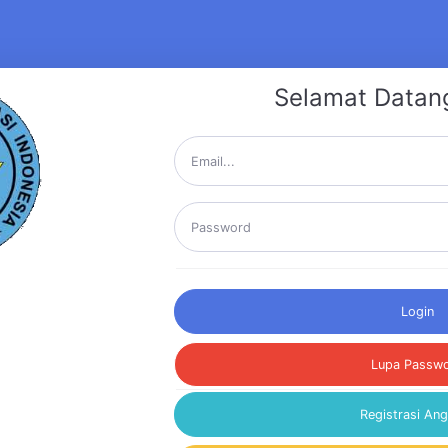
Selamat Datan
Login
Lupa Passw
Registrasi An