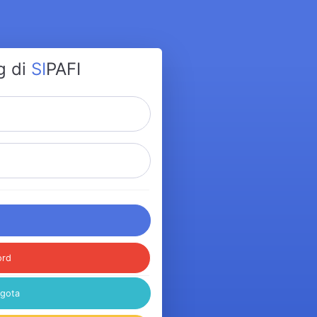
g di
SI
PAFI
ord
ggota